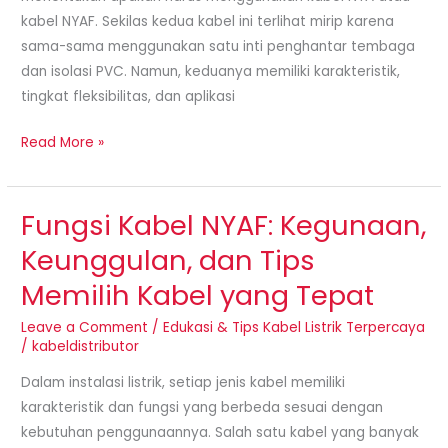
Instalasi
kabel NYAF. Sekilas kedua kabel ini terlihat mirip karena
Listrik?
sama-sama menggunakan satu inti penghantar tembaga
dan isolasi PVC. Namun, keduanya memiliki karakteristik,
tingkat fleksibilitas, dan aplikasi
Read More »
Fungsi Kabel NYAF: Kegunaan,
Fungsi
Kabel
Keunggulan, dan Tips
NYAF:
Memilih Kabel yang Tepat
Kegunaan,
Keunggulan,
Leave a Comment
/
Edukasi & Tips Kabel Listrik Terpercaya
dan
/
kabeldistributor
Tips
Dalam instalasi listrik, setiap jenis kabel memiliki
Memilih
karakteristik dan fungsi yang berbeda sesuai dengan
Kabel
kebutuhan penggunaannya. Salah satu kabel yang banyak
yang