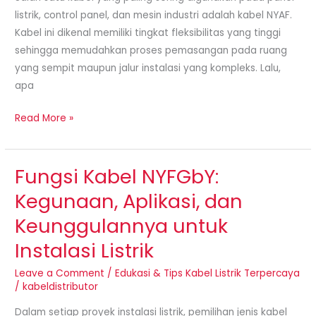
Ukuran
listrik, control panel, dan mesin industri adalah kabel NYAF.
Lengkap
Kabel ini dikenal memiliki tingkat fleksibilitas yang tinggi
sehingga memudahkan proses pemasangan pada ruang
yang sempit maupun jalur instalasi yang kompleks. Lalu,
apa
Read More »
Fungsi Kabel NYFGbY:
Fungsi
Kabel
Kegunaan, Aplikasi, dan
NYFGbY:
Keunggulannya untuk
Kegunaan,
Aplikasi,
Instalasi Listrik
dan
Leave a Comment
/
Edukasi & Tips Kabel Listrik Terpercaya
Keunggulannya
/
kabeldistributor
untuk
Dalam setiap proyek instalasi listrik, pemilihan jenis kabel
Instalasi