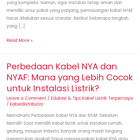
yang kompleks. Namun, agar instalasi tetap aman dan
memiliki umur pakai yang panjang, pemasangan kabel NYAF
harus dilakukan sesuai standar. Berikut beberapa langkah
yang […]
Read More »
Perbedaan Kabel NYA dan
Perbedaan
Kabel
NYAF: Mana yang Lebih Cocok
NYA
untuk Instalasi Listrik?
dan
NYAF:
Leave a Comment
/
Edukasi & Tips Kabel Listrik Terpercaya
Mana
/
kabeldistributor
yang
Memahami Perbedaan Kabel NYA dan NYAF Sebelum
Lebih
Memilih Saat memilih kabel listrik untuk instalasi rumah,
Cocok
gedung, maupun industri, banyak orang masih bingung
untuk
menentukan apakah harus menggunakan kabel NYA atau