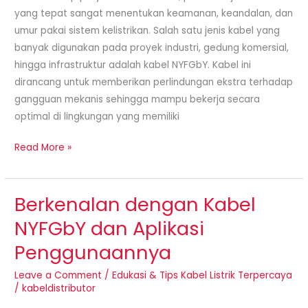
yang tepat sangat menentukan keamanan, keandalan, dan
Listrik
umur pakai sistem kelistrikan. Salah satu jenis kabel yang
banyak digunakan pada proyek industri, gedung komersial,
hingga infrastruktur adalah kabel NYFGbY. Kabel ini
dirancang untuk memberikan perlindungan ekstra terhadap
gangguan mekanis sehingga mampu bekerja secara
optimal di lingkungan yang memiliki
Read More »
Berkenalan dengan Kabel
Berkenalan
dengan
NYFGbY dan Aplikasi
Kabel
Penggunaannya
NYFGbY
dan
Leave a Comment
/
Edukasi & Tips Kabel Listrik Terpercaya
Aplikasi
/
kabeldistributor
Penggunaannya