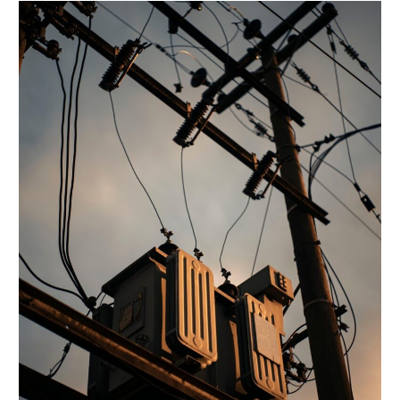
Update
Daftar
Harga
Kabel
Listrik
2026
Terbaru
(Supreme,
Metal,
Kabelindo)