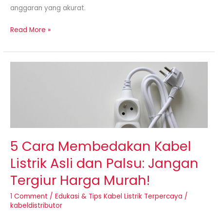
anggaran yang akurat.
Read More »
5
Cara
Membedakan
Kabel
Listrik
Asli
dan
5 Cara Membedakan Kabel
Palsu:
Listrik Asli dan Palsu: Jangan
Jangan
Tergiur Harga Murah!
Tergiur
Harga
1 Comment
/
Edukasi & Tips Kabel Listrik Terpercaya
/
Murah!
kabeldistributor