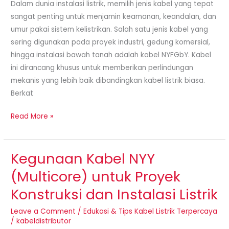
Dalam dunia instalasi listrik, memilih jenis kabel yang tepat
sangat penting untuk menjamin keamanan, keandalan, dan
umur pakai sistem kelistrikan. Salah satu jenis kabel yang
sering digunakan pada proyek industri, gedung komersial,
hingga instalasi bawah tanah adalah kabel NYFGbY. Kabel
ini dirancang khusus untuk memberikan perlindungan
mekanis yang lebih baik dibandingkan kabel listrik biasa.
Berkat
Read More »
Kegunaan Kabel NYY
Kegunaan
Kabel
(Multicore) untuk Proyek
NYY
Konstruksi dan Instalasi Listrik
(Multicore)
untuk
Leave a Comment
/
Edukasi & Tips Kabel Listrik Terpercaya
Proyek
/
kabeldistributor