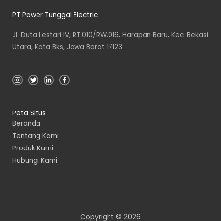
PT Power Tunggal Electric
Jl. Duta Lestari IV, RT.010/RW.016, Harapan Baru, Kec. Bekasi
Utara, Kota Bks, Jawa Barat 17123
I
T
L
F
n
w
i
a
s
i
n
c
t
t
k
e
a
t
e
b
g
e
d
o
Peta Situs
r
r
i
o
a
n
k
Beranda
m
-
-
i
f
Tentang Kami
n
Produk Kami
Hubungi Kami
Copyright © 2026