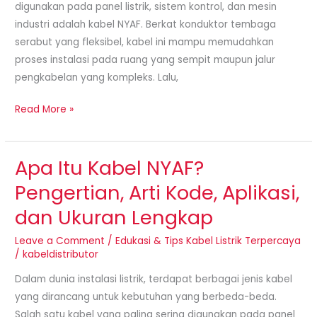
digunakan pada panel listrik, sistem kontrol, dan mesin
Tepat
industri adalah kabel NYAF. Berkat konduktor tembaga
serabut yang fleksibel, kabel ini mampu memudahkan
proses instalasi pada ruang yang sempit maupun jalur
pengkabelan yang kompleks. Lalu,
Read More »
Apa Itu Kabel NYAF?
Apa
Itu
Pengertian, Arti Kode, Aplikasi,
Kabel
dan Ukuran Lengkap
NYAF?
Pengertian,
Leave a Comment
/
Edukasi & Tips Kabel Listrik Terpercaya
Arti
/
kabeldistributor
Kode,
Dalam dunia instalasi listrik, terdapat berbagai jenis kabel
Aplikasi,
yang dirancang untuk kebutuhan yang berbeda-beda.
dan
Salah satu kabel yang paling sering digunakan pada panel