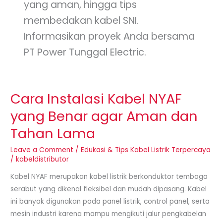
yang aman, hingga tips
membedakan kabel SNI.
Informasikan proyek Anda bersama
PT Power Tunggal Electric.
Cara Instalasi Kabel NYAF
Cara
Instalasi
yang Benar agar Aman dan
Kabel
Tahan Lama
NYAF
yang
Leave a Comment
/
Edukasi & Tips Kabel Listrik Terpercaya
Benar
/
kabeldistributor
agar
Kabel NYAF merupakan kabel listrik berkonduktor tembaga
Aman
serabut yang dikenal fleksibel dan mudah dipasang. Kabel
dan
ini banyak digunakan pada panel listrik, control panel, serta
Tahan
mesin industri karena mampu mengikuti jalur pengkabelan
Lama